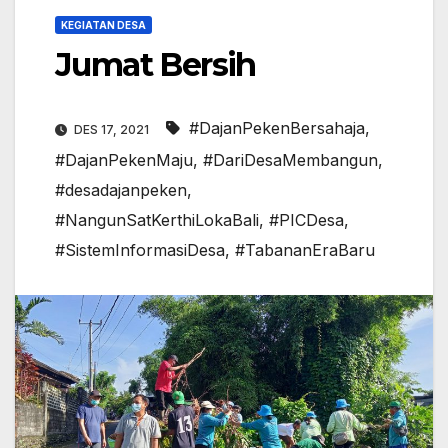
KEGIATAN DESA
Jumat Bersih
#DajanPekenBersahaja
,
DES 17, 2021
#DajanPekenMaju
,
#DariDesaMembangun
,
#desadajanpeken
,
#NangunSatKerthiLokaBali
,
#PICDesa
,
#SistemInformasiDesa
,
#TabananEraBaru