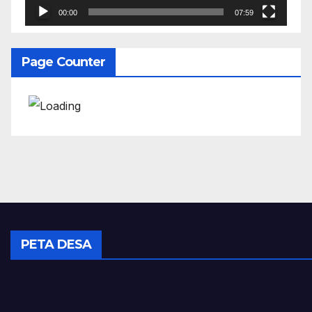
00:00
07:59
Page Counter
PETA DESA