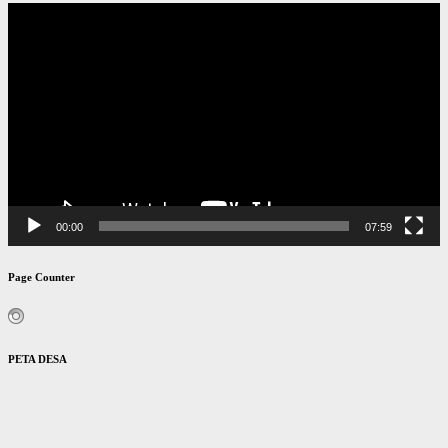
Pemutar
Video
00:00
07:59
Page Counter
PETA DESA