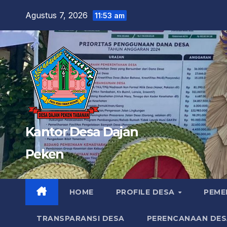
Skip
Agustus 7, 2026
11:53 am
to
content
Kantor Desa Dajan
Peken
HOME
PROFILE DESA
PEME
TRANSPARANSI DESA
PERENCANAAN DES