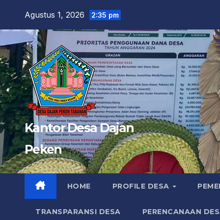
Skip
Agustus 1, 2026
2:35 pm
to
content
Kantor Desa Dajan
Peken
HOME
PROFILE DESA
PEME
TRANSPARANSI DESA
PERENCANAAN DES