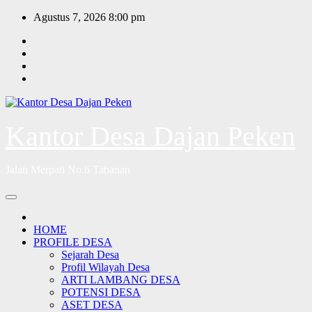
Skip
Agustus 7, 2026
8:00 pm
to
content
Kantor Desa Dajan Peken
Jalan Merpati No.6 Tabanan
HOME
PROFILE DESA
Sejarah Desa
Profil Wilayah Desa
ARTI LAMBANG DESA
POTENSI DESA
ASET DESA