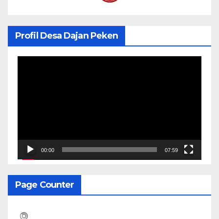
Profil Desa Dajan Peken
Pemutar
Video
00:00
07:59
Page Counter