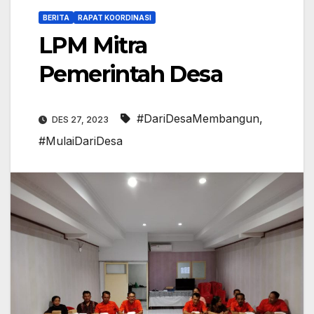
BERITA
RAPAT KOORDINASI
LPM Mitra
Pemerintah Desa
#DariDesaMembangun
,
DES 27, 2023
#MulaiDariDesa