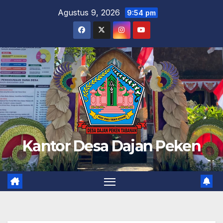
Skip
Agustus 9, 2026
9:54 pm
to
content
Kantor Desa Dajan Peken