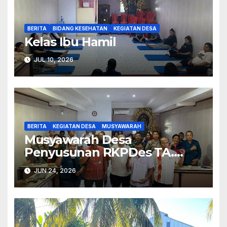
BERITA
BIDANG KESEHATAN
KEGIATAN DESA
Kelas Ibu Hamil
JUL 10, 2026
BERITA
KEGIATAN DESA
MUSYAWARAH
Musyawarah Desa
Penyusunan RKPDes TA.
2027.
JUN 24, 2026