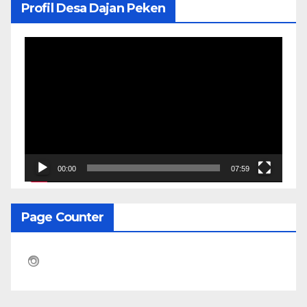
Profil Desa Dajan Peken
Pemutar
Video
00:00
07:59
Page Counter