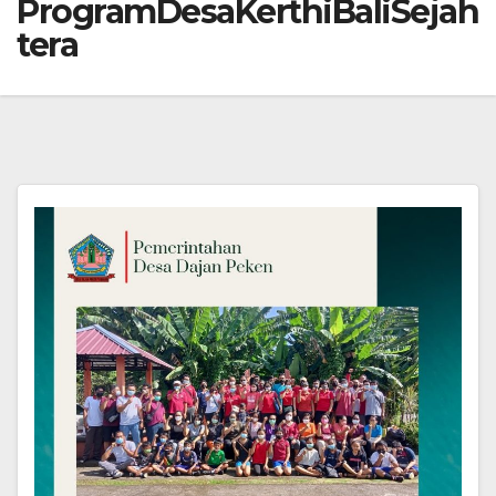
ProgramDesaKerthiBaliSejah
tera