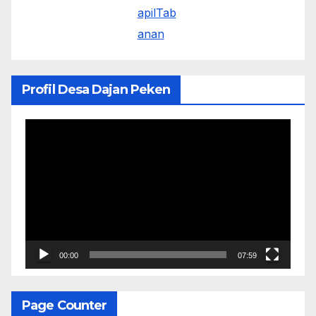
Profil Desa Dajan Peken
Pemutar
Video
00:00
07:59
Page Counter