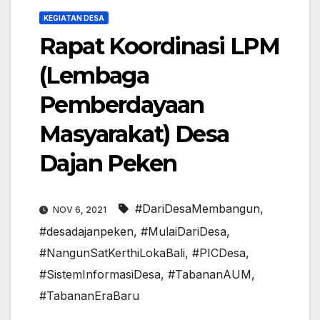
KEGIATAN DESA
Rapat Koordinasi LPM
(Lembaga
Pemberdayaan
Masyarakat) Desa
Dajan Peken
#DariDesaMembangun
,
NOV 6, 2021
#desadajanpeken
,
#MulaiDariDesa
,
#NangunSatKerthiLokaBali
,
#PICDesa
,
#SistemInformasiDesa
,
#TabananAUM
,
#TabananEraBaru