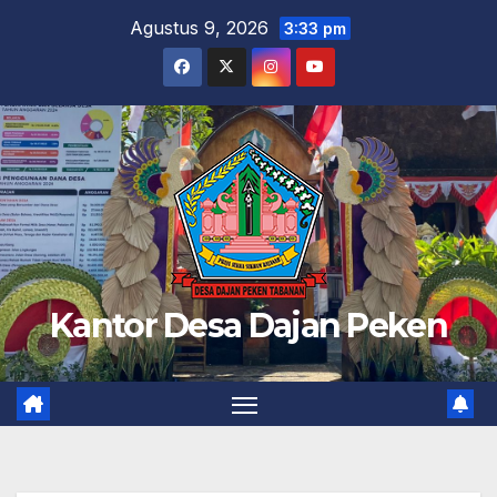
Skip
Agustus 9, 2026
3:33 pm
to
content
Kantor Desa Dajan Peken