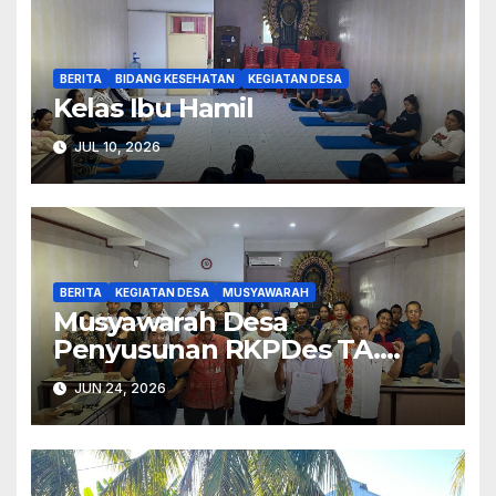
BERITA
BIDANG KESEHATAN
KEGIATAN DESA
Kelas Ibu Hamil
JUL 10, 2026
BERITA
KEGIATAN DESA
MUSYAWARAH
Musyawarah Desa
Penyusunan RKPDes TA.
2027.
JUN 24, 2026