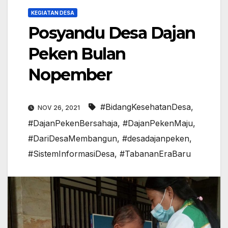
KEGIATAN DESA
Posyandu Desa Dajan
Peken Bulan
Nopember
#BidangKesehatanDesa
,
NOV 26, 2021
#DajanPekenBersahaja
,
#DajanPekenMaju
,
#DariDesaMembangun
,
#desadajanpeken
,
#SistemInformasiDesa
,
#TabananEraBaru