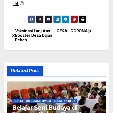
Vaksinasi Lanjutan
CEKAL CORONA
Navigasi
Booster Desa Dajan
Peken
pos
Related Post
BERITA
INFORMASI UMUM
KEGIATAN DESA
Belajar Seni Budaya di