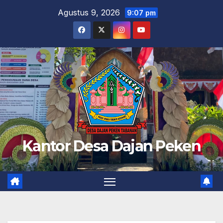
Skip
Agustus 9, 2026
9:07 pm
to
content
Kantor Desa Dajan Peken