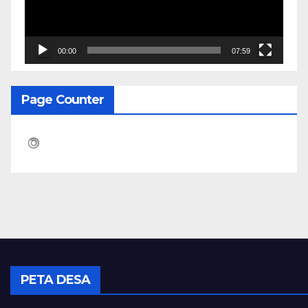
00:00
07:59
Page Counter
PETA DESA