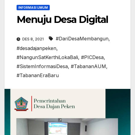
INFORMASI UMUM
Menuju Desa Digital
#DariDesaMembangun
,
DES 8, 2021
#desadajanpeken
,
#NangunSatKerthiLokaBali
,
#PICDesa
,
#SistemInformasiDesa
,
#TabananAUM
,
#TabananEraBaru