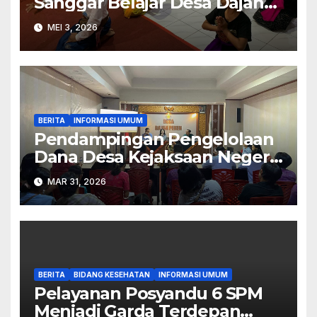
Sanggar Belajar Desa Dajan
Peken.
MEI 3, 2026
BERITA
INFORMASI UMUM
Pendampingan Pengelolaan
Dana Desa Kejaksaan Negeri
Tabanan
MAR 31, 2026
BERITA
BIDANG KESEHATAN
INFORMASI UMUM
Pelayanan Posyandu 6 SPM
Menjadi Garda Terdepan