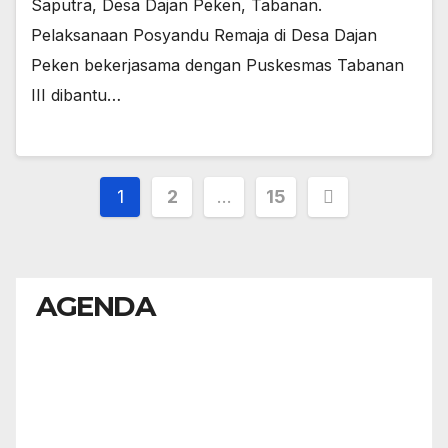
Saputra, Desa Dajan Peken, Tabanan.
Pelaksanaan Posyandu Remaja di Desa Dajan
Peken bekerjasama dengan Puskesmas Tabanan
III dibantu…
Paginasi
1
2
…
15
pos
AGENDA