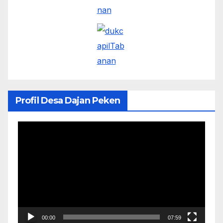
Profil Desa Dajan Peken
Pemutar
Video
00:00
07:59