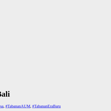
ali
sa
,
#TabananAUM
,
#TabananEraBaru