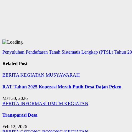
Navigasi
Penyuluhan Pendaftaran Tanah Sistematis Lengkap (PTSL) Tahun 2
pos
Related Post
BERITA
KEGIATAN
MUSYAWARAH
RAT Tahun 2025 Koperasi Merah Putih Desa Dajan Peken
Mar 30, 2026
BERITA
INFORMASI UMUM
KEGIATAN
Transparasi Desa
Feb 12, 2026
BERITA
GOTONG ROYONG
KEGIATAN