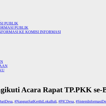
K
I PUBLIK
ORMASI PUBLIK
NFORMASI KE KOMISI INFORMASI
AN
AAN
KU
ikuti Acara Rapat TP.PKK se-B
DariDesa
,
#NangunSatKerthiLokaBali
,
#PICDesa
,
#SistemInformasiDe