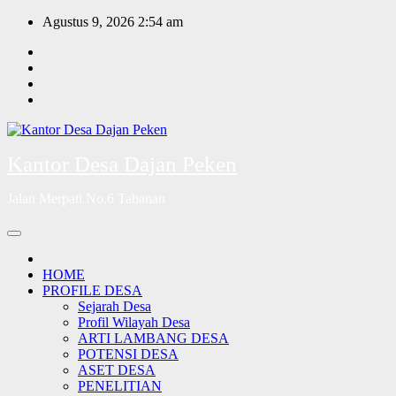
Skip
Agustus 9, 2026
2:54 am
to
content
Kantor Desa Dajan Peken
Jalan Merpati No.6 Tabanan
HOME
PROFILE DESA
Sejarah Desa
Profil Wilayah Desa
ARTI LAMBANG DESA
POTENSI DESA
ASET DESA
PENELITIAN