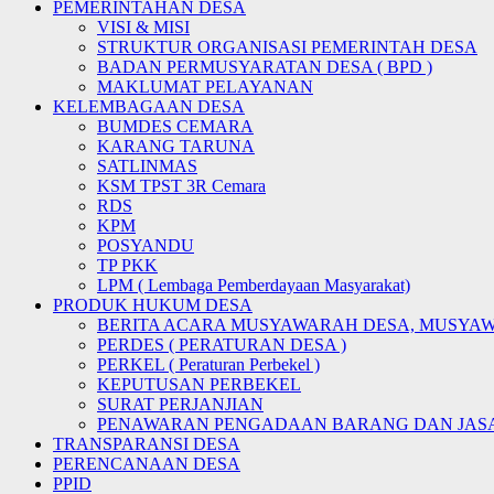
PEMERINTAHAN DESA
VISI & MISI
STRUKTUR ORGANISASI PEMERINTAH DESA
BADAN PERMUSYARATAN DESA ( BPD )
MAKLUMAT PELAYANAN
KELEMBAGAAN DESA
BUMDES CEMARA
KARANG TARUNA
SATLINMAS
KSM TPST 3R Cemara
RDS
KPM
POSYANDU
TP PKK
LPM ( Lembaga Pemberdayaan Masyarakat)
PRODUK HUKUM DESA
BERITA ACARA MUSYAWARAH DESA, MUSYA
PERDES ( PERATURAN DESA )
PERKEL ( Peraturan Perbekel )
KEPUTUSAN PERBEKEL
SURAT PERJANJIAN
PENAWARAN PENGADAAN BARANG DAN JAS
TRANSPARANSI DESA
PERENCANAAN DESA
PPID