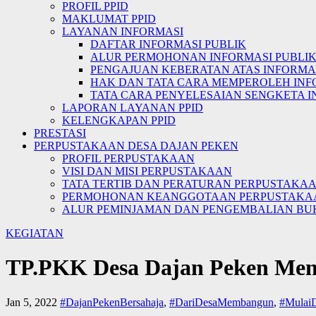
PROFIL PPID
MAKLUMAT PPID
LAYANAN INFORMASI
DAFTAR INFORMASI PUBLIK
ALUR PERMOHONAN INFORMASI PUBLI
PENGAJUAN KEBERATAN ATAS INFORMAS
HAK DAN TATA CARA MEMPEROLEH INF
TATA CARA PENYELESAIAN SENGKETA I
LAPORAN LAYANAN PPID
KELENGKAPAN PPID
PRESTASI
PERPUSTAKAAN DESA DAJAN PEKEN
PROFIL PERPUSTAKAAN
VISI DAN MISI PERPUSTAKAAN
TATA TERTIB DAN PERATURAN PERPUSTAKA
PERMOHONAN KEANGGOTAAN PERPUSTAKA
ALUR PEMINJAMAN DAN PENGEMBALIAN BU
KEGIATAN
TP.PKK Desa Dajan Peken Meng
Jan 5, 2022
#DajanPekenBersahaja
,
#DariDesaMembangun
,
#Mulai