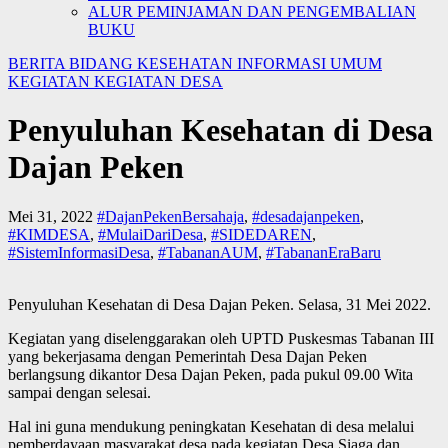
ALUR PEMINJAMAN DAN PENGEMBALIAN
BUKU
BERITA
BIDANG KESEHATAN
INFORMASI UMUM
KEGIATAN
KEGIATAN DESA
Penyuluhan Kesehatan di Desa
Dajan Peken
Mei 31, 2022
#DajanPekenBersahaja
,
#desadajanpeken
,
#KIMDESA
,
#MulaiDariDesa
,
#SIDEDAREN
,
#SistemInformasiDesa
,
#TabananAUM
,
#TabananEraBaru
Penyuluhan Kesehatan di Desa Dajan Peken. Selasa, 31 Mei 2022.
Kegiatan yang diselenggarakan oleh UPTD Puskesmas Tabanan III
yang bekerjasama dengan Pemerintah Desa Dajan Peken
berlangsung dikantor Desa Dajan Peken, pada pukul 09.00 Wita
sampai dengan selesai.
Hal ini guna mendukung peningkatan Kesehatan di desa melalui
pemberdayaan masyarakat desa pada kegiatan Desa Siaga dan