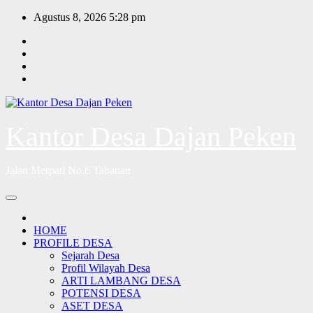
Skip
Agustus 8, 2026
5:28 pm
to
content
Kantor Desa Dajan Peken
Jalan Merpati No.6 Tabanan
HOME
PROFILE DESA
Sejarah Desa
Profil Wilayah Desa
ARTI LAMBANG DESA
POTENSI DESA
ASET DESA