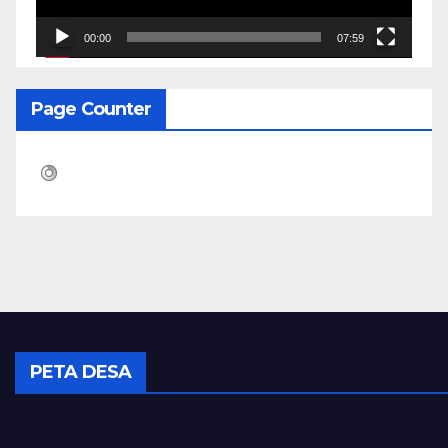
00:00
07:59
Page Counter
PETA DESA