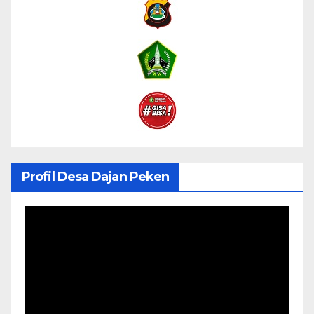
Profil Desa Dajan Peken
Pemutar
Video