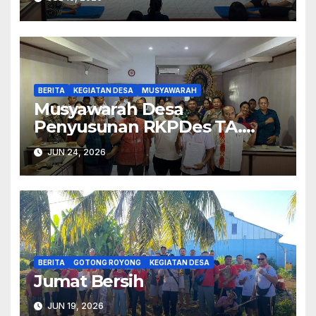
BERITA
KEGIATAN DESA
MUSYAWARAH
Musyawarah Desa
Penyusunan RKPDes TA.
2027.
JUN 24, 2026
BERITA
GOTONG ROYONG
KEGIATAN DESA
Jumat Bersih
JUN 19, 2026