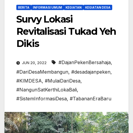
BERITA
INFORMASI UMUM
KEGIATAN
KEGIATAN DESA
Survy Lokasi
Revitalisasi Tukad Yeh
Dikis
#DajanPekenBersahaja
,
JUN 20, 2022
#DariDesaMembangun
,
#desadajanpeken
,
#KIMDESA
,
#MulaiDariDesa
,
#NangunSatKerthiLokaBali
,
#SistemInformasiDesa
,
#TabananEraBaru