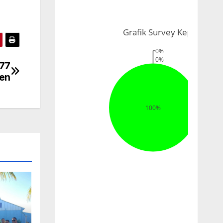
-77
ken