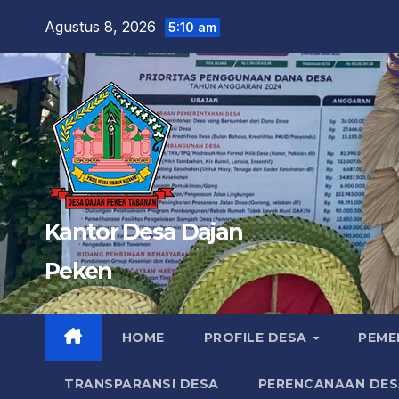
Skip
Agustus 8, 2026
5:10 am
to
content
Kantor Desa Dajan
Peken
HOME
PROFILE DESA
PEME
TRANSPARANSI DESA
PERENCANAAN DES