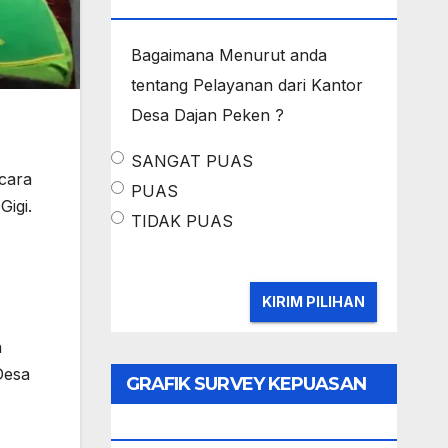
MASYARAKAT
Bagaimana Menurut anda
tentang Pelayanan dari Kantor
Desa Dajan Peken ?
SANGAT PUAS
acara
PUAS
igi.
TIDAK PUAS
n
Desa
GRAFIK SURVEY KEPUASAN
MASYARAKAT