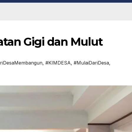
tan Gigi dan Mulut
riDesaMembangun
,
#KIMDESA
,
#MulaiDariDesa
,