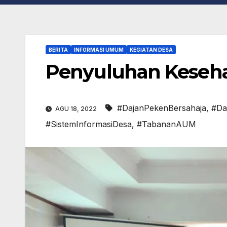
BERITA
INFORMASI UMUM
KEGIATAN DESA
Penyuluhan Keseha
#DajanPekenBersahaja
,
#Da
AGU 18, 2022
#SistemInformasiDesa
,
#TabananAUM