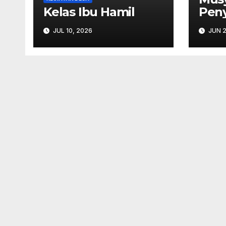
Kelas Ibu Hamil
Pen
RKPD
JUL 10, 2026
JUN 2