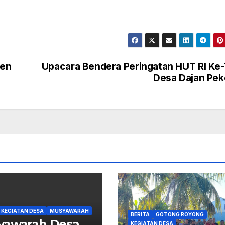
ken
Upacara Bendera Peringatan HUT RI Ke
Desa Dajan Pe
KEGIATAN DESA
MUSYAWARAH
BERITA
GOTONG ROYONG
yawarah Desa
KEGIATAN DESA