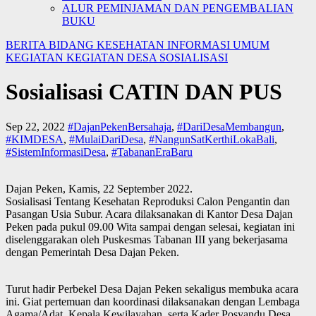
ALUR PEMINJAMAN DAN PENGEMBALIAN
BUKU
BERITA
BIDANG KESEHATAN
INFORMASI UMUM
KEGIATAN
KEGIATAN DESA
SOSIALISASI
Sosialisasi CATIN DAN PUS
Sep 22, 2022
#DajanPekenBersahaja
,
#DariDesaMembangun
,
#KIMDESA
,
#MulaiDariDesa
,
#NangunSatKerthiLokaBali
,
#SistemInformasiDesa
,
#TabananEraBaru
Dajan Peken, Kamis, 22 September 2022.
Sosialisasi Tentang Kesehatan Reproduksi Calon Pengantin dan
Pasangan Usia Subur. Acara dilaksanakan di Kantor Desa Dajan
Peken pada pukul 09.00 Wita sampai dengan selesai, kegiatan ini
diselenggarakan oleh Puskesmas Tabanan III yang bekerjasama
dengan Pemerintah Desa Dajan Peken.
Turut hadir Perbekel Desa Dajan Peken sekaligus membuka acara
ini. Giat pertemuan dan koordinasi dilaksanakan dengan Lembaga
Agama/Adat, Kepala Kewilayahan, serta Kader Posyandu Desa