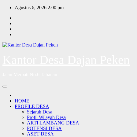
Skip
Agustus 6, 2026
2:00 pm
to
content
Kantor Desa Dajan Peken
Jalan Merpati No.6 Tabanan
HOME
PROFILE DESA
Sejarah Desa
Profil Wilayah Desa
ARTI LAMBANG DESA
POTENSI DESA
ASET DESA