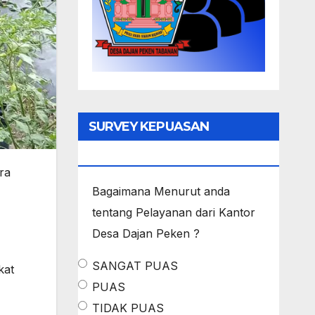
SURVEY KEPUASAN
MASYARAKAT
ra
Bagaimana Menurut anda
tentang Pelayanan dari Kantor
Desa Dajan Peken ?
SANGAT PUAS
kat
PUAS
TIDAK PUAS