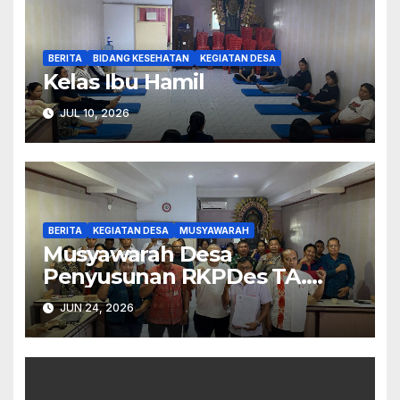
BERITA
BIDANG KESEHATAN
KEGIATAN DESA
Kelas Ibu Hamil
JUL 10, 2026
BERITA
KEGIATAN DESA
MUSYAWARAH
Musyawarah Desa
Penyusunan RKPDes TA.
2027.
JUN 24, 2026