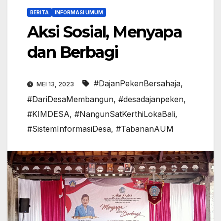
BERITA
INFORMASI UMUM
Aksi Sosial, Menyapa
dan Berbagi
#DajanPekenBersahaja
,
MEI 13, 2023
#DariDesaMembangun
,
#desadajanpeken
,
#KIMDESA
,
#NangunSatKerthiLokaBali
,
#SistemInformasiDesa
,
#TabananAUM