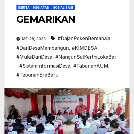
BERITA
KEGIATAN
SOSIALISASI
GEMARIKAN
#DajanPekenBersahaja
,
MEI 28, 2023
#DariDesaMembangun
,
#KIMDESA
,
#MulaiDariDesa
,
#NangunSatKerthiLokaBali
,
#SistemInformasiDesa
,
#TabananAUM
,
#TabananEraBaru