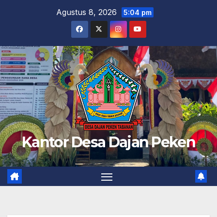
Skip
Agustus 8, 2026
5:04 pm
to
content
Kantor Desa Dajan Peken