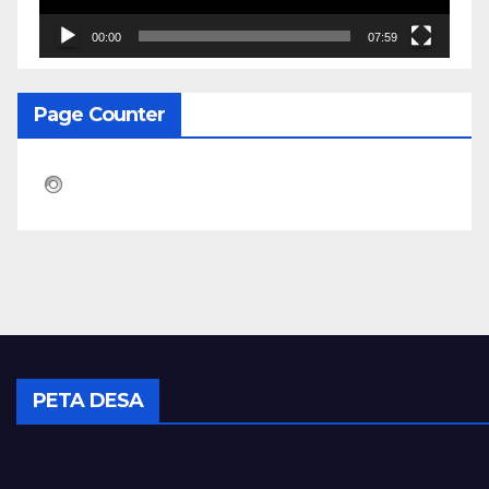
00:00
07:59
Page Counter
PETA DESA