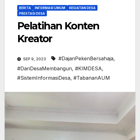
BERITA
INFORMASI UMUM
KEGIATAN DESA
PRESTASI DESA
Pelatihan Konten
Kreator
#DajanPekenBersahaja
,
SEP 9, 2023
#DariDesaMembangun
,
#KIMDESA
,
#SistemInformasiDesa
,
#TabananAUM