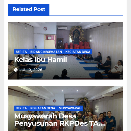
Related Post
BERITA
BIDANG KESEHATAN
KEGIATAN DESA
Kelas Ibu Hamil
JUL 10, 2026
BERITA
KEGIATAN DESA
MUSYAWARAH
Musyawarah Desa
Penyusunan RKPDes TA.
2027.