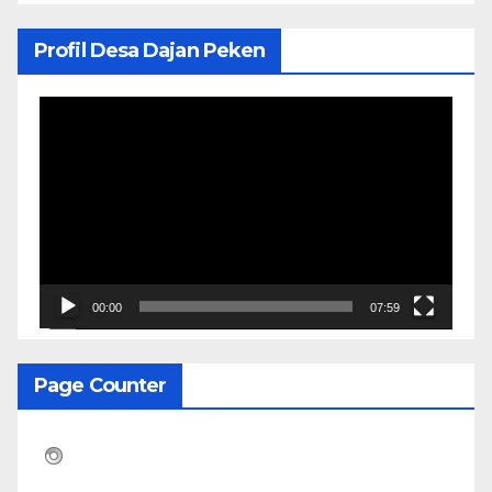
Profil Desa Dajan Peken
Pemutar
Video
00:00
07:59
Page Counter