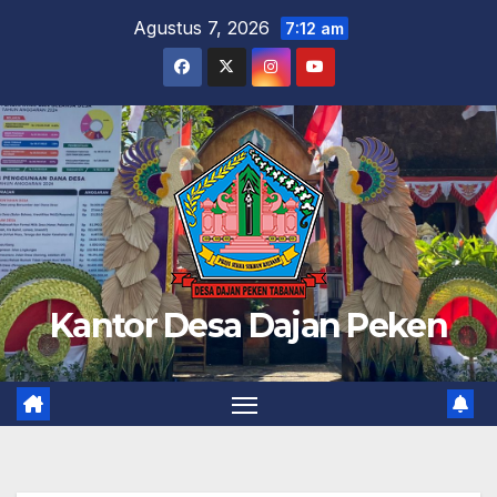
Skip
Agustus 7, 2026
7:12 am
to
content
Kantor Desa Dajan Peken