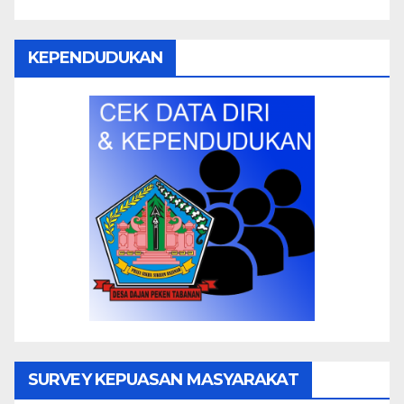
KEPENDUDUKAN
SURVEY KEPUASAN MASYARAKAT