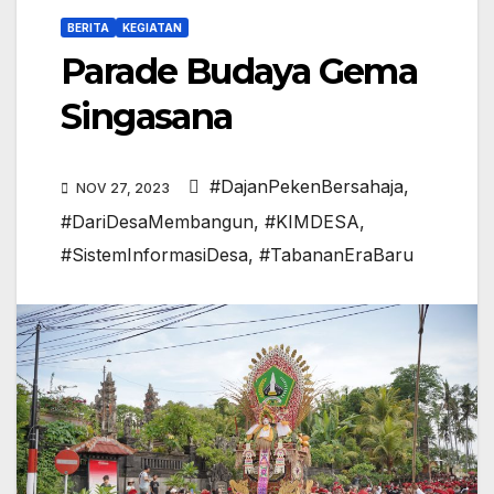
BERITA
KEGIATAN
Parade Budaya Gema
Singasana
#DajanPekenBersahaja
,
NOV 27, 2023
#DariDesaMembangun
,
#KIMDESA
,
#SistemInformasiDesa
,
#TabananEraBaru