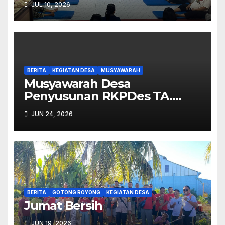
JUL 10, 2026
BERITA
KEGIATAN DESA
MUSYAWARAH
Musyawarah Desa
Penyusunan RKPDes TA.
2027.
JUN 24, 2026
BERITA
GOTONG ROYONG
KEGIATAN DESA
Jumat Bersih
JUN 19, 2026