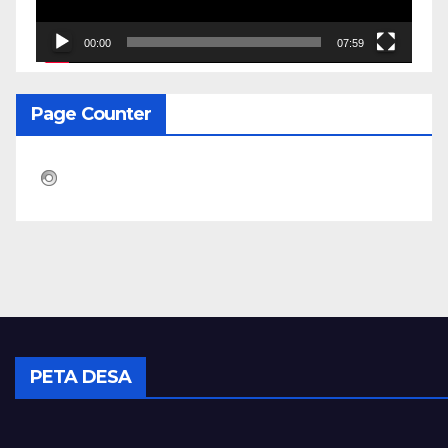
00:00
07:59
Page Counter
PETA DESA