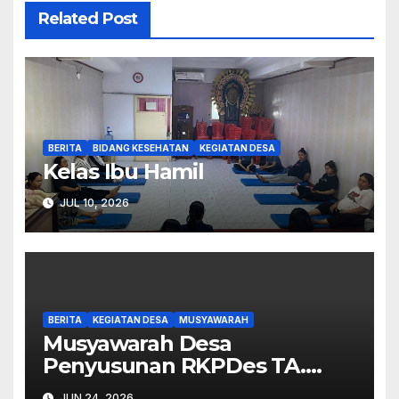
Related Post
BERITA
BIDANG KESEHATAN
KEGIATAN DESA
Kelas Ibu Hamil
JUL 10, 2026
BERITA
KEGIATAN DESA
MUSYAWARAH
Musyawarah Desa
Penyusunan RKPDes TA.
2027.
JUN 24, 2026