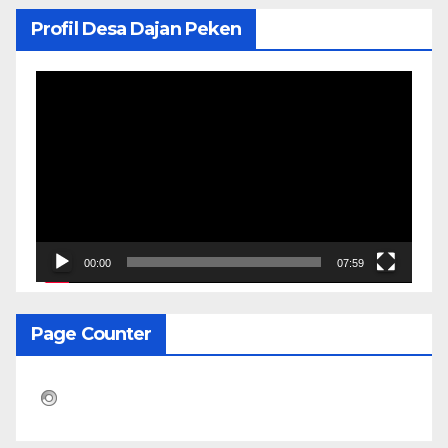
Profil Desa Dajan Peken
Pemutar
Video
00:00
07:59
Page Counter