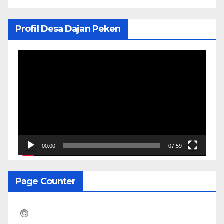
Profil Desa Dajan Peken
Pemutar
Video
00:00
07:59
Page Counter