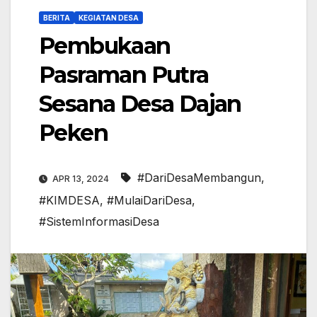
BERITA
KEGIATAN DESA
Pembukaan
Pasraman Putra
Sesana Desa Dajan
Peken
#DariDesaMembangun
,
APR 13, 2024
#KIMDESA
,
#MulaiDariDesa
,
#SistemInformasiDesa