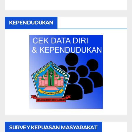
KEPENDUDUKAN
SURVEY KEPUASAN MASYARAKAT