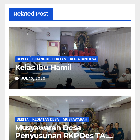
Related Post
BERITA
BIDANG KESEHATAN
KEGIATAN DESA
Kelas Ibu Hamil
JUL 10, 2026
BERITA
KEGIATAN DESA
MUSYAWARAH
Musyawarah Desa
Penyusunan RKPDes TA.