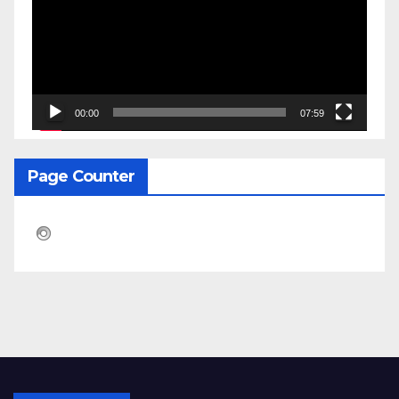
00:00
07:59
Page Counter