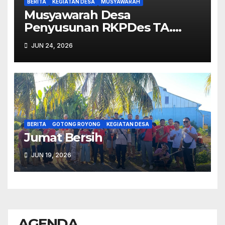
BERITA
KEGIATAN DESA
MUSYAWARAH
Musyawarah Desa
Penyusunan RKPDes TA.
2027.
JUN 24, 2026
BERITA
GOTONG ROYONG
KEGIATAN DESA
Jumat Bersih
JUN 19, 2026
AGENDA