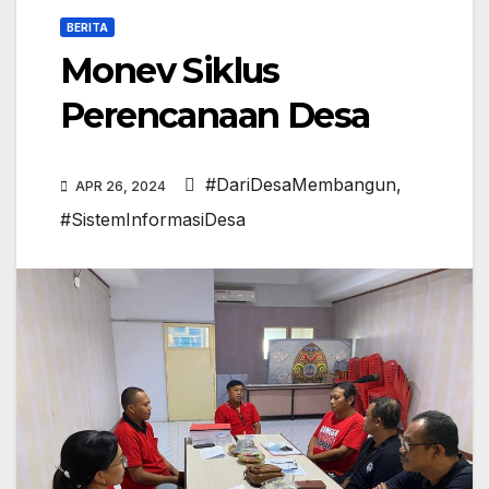
BERITA
Monev Siklus
Perencanaan Desa
#DariDesaMembangun
,
APR 26, 2024
#SistemInformasiDesa