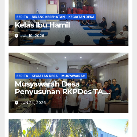
BERITA
BIDANG KESEHATAN
KEGIATAN DESA
Kelas Ibu Hamil
JUL 10, 2026
BERITA
KEGIATAN DESA
MUSYAWARAH
Musyawarah Desa
Penyusunan RKPDes TA.
2027.
JUN 24, 2026