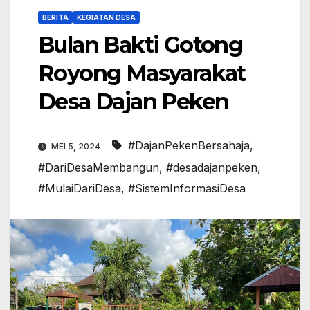
BERITA
KEGIATAN DESA
Bulan Bakti Gotong
Royong Masyarakat
Desa Dajan Peken
#DajanPekenBersahaja
,
MEI 5, 2024
#DariDesaMembangun
,
#desadajanpeken
,
#MulaiDariDesa
,
#SistemInformasiDesa