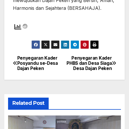
mewujudkan Dajan Peken yang Bersih, Aman,
Harmonis dan Sejahtera (BERSAHAJA).
Penyegaran Kader
Penyegaran Kader
Navigasi
Posyandu se-Desa
PHBS dan Desa Siaga
Dajan Peken
Desa Dajan Peken
pos
Related Post