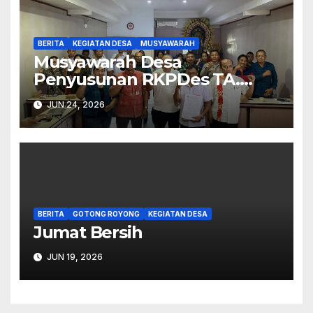
BERITA
KEGIATAN DESA
MUSYAWARAH
Musyawarah Desa
Penyusunan RKPDes TA.
2027.
JUN 24, 2026
BERITA
GOTONG ROYONG
KEGIATAN DESA
Jumat Bersih
JUN 19, 2026