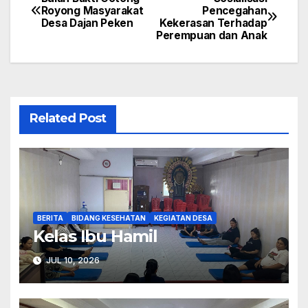
Navigasi
Royong Masyarakat
Pencegahan
Desa Dajan Peken
Kekerasan Terhadap
pos
Perempuan dan Anak
Related Post
BERITA
BIDANG KESEHATAN
KEGIATAN DESA
Kelas Ibu Hamil
JUL 10, 2026