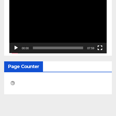
Pemutar
Video
00:00
07:59
Page Counter