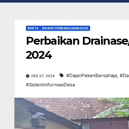
BERITA
BIDANG PEMBANGUNAN DESA
Perbaikan Drainase
2024
#DajanPekenBersahaja
,
#Da
DES 27, 2024
#SistemInformasiDesa