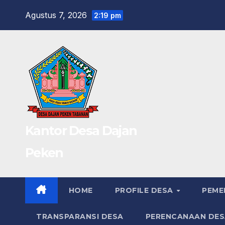
Skip
Agustus 7, 2026
2:19 pm
to
content
Kantor Desa Dajan
Peken
HOME
PROFILE DESA
PEME
TRANSPARANSI DESA
PERENCANAAN DES