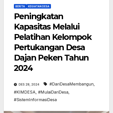
BERITA
KEGIATAN DESA
Peningkatan
Kapasitas Melalui
Pelatihan Kelompok
Pertukangan Desa
Dajan Peken Tahun
2024
#DariDesaMembangun
,
DES 28, 2024
#KIMDESA
,
#MulaiDariDesa
,
#SistemInformasiDesa