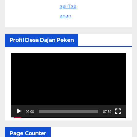
Profil Desa Dajan Peken
Pemutar
Video
00:00
07:59
Page Counter