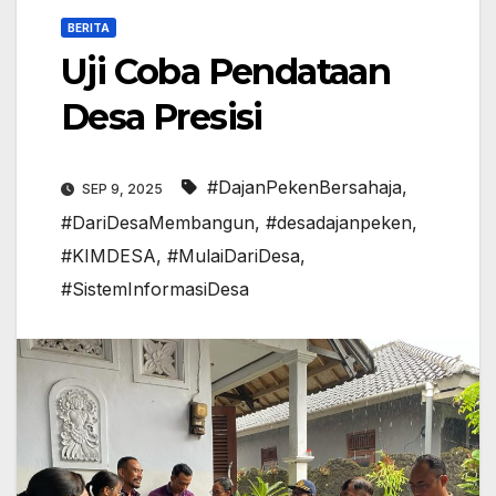
BERITA
Uji Coba Pendataan
Desa Presisi
#DajanPekenBersahaja
,
SEP 9, 2025
#DariDesaMembangun
,
#desadajanpeken
,
#KIMDESA
,
#MulaiDariDesa
,
#SistemInformasiDesa