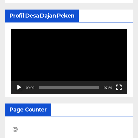
Profil Desa Dajan Peken
Pemutar
Video
00:00
07:59
Page Counter