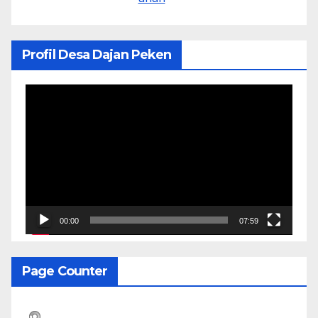
Profil Desa Dajan Peken
Pemutar
Video
00:00
07:59
Page Counter