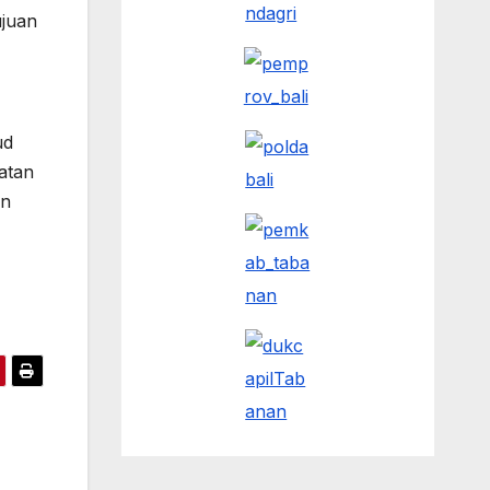
ujuan
ud
atan
an