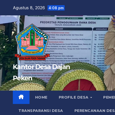
Skip
Agustus 8, 2026
4:08 pm
to
content
Kantor Desa Dajan
Peken
HOME
PROFILE DESA
PEME
TRANSPARANSI DESA
PERENCANAAN DES