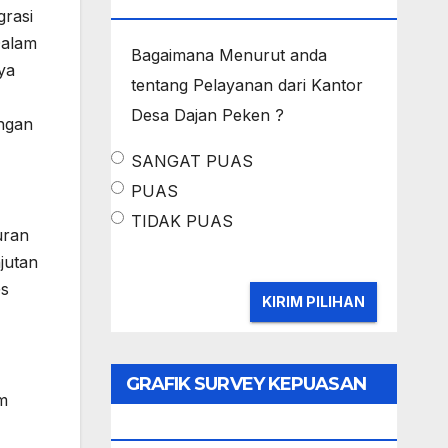
MASYARAKAT
grasi
Dalam
Bagaimana Menurut anda
ya
tentang Pelayanan dari Kantor
Desa Dajan Peken ?
ngan
SANGAT PUAS
PUAS
TIDAK PUAS
uran
jutan
Gs
GRAFIK SURVEY KEPUASAN
m
MASYARAKAT