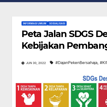
INFORMASI UMUM
SOSIALISASI
Peta Jalan SDGS D
Kebijakan Pemban
#DajanPekenBersahaja
,
#K
JUN 30, 2022