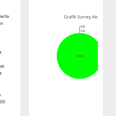
Serta
an
a
al.
a
h
100