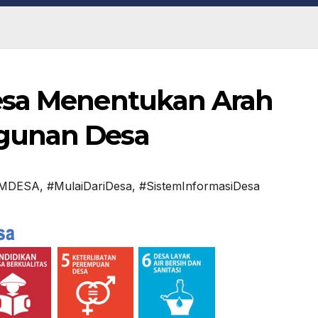
esa Menentukan Arah
gunan Desa
IMDESA
,
#MulaiDariDesa
,
#SistemInformasiDesa