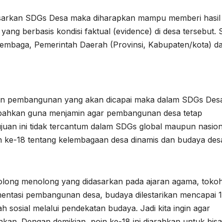
arkan SDGs Desa maka diharapkan mampu memberi hasil
g berbasis kondisi faktual (evidence) di desa tersebut. 
embaga, Pemerintah Daerah (Provinsi, Kabupaten/kota) d
juan pembangunan yang akan dicapai maka dalam SDGs Des
tambahkan guna menjamin agar pembangunan desa tetap
uan ini tidak tercantum dalam SDGs global maupun nasion
 ke-18 tentang kelembagaan desa dinamis dan budaya des
 tolong menolong yang didasarkan pada ajaran agama, toko
mentasi pembangunan desa, budaya dilestarikan mencapai 
h sosial melalui pendekatan budaya. Jadi kita ingin agar
kan. Dengan demikian, poin ke-18 ini diarahkan untuk bisa