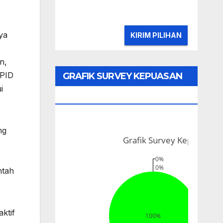
ya
n,
PPID
GRAFIK SURVEY KEPUASAN
i
MASYARAKAT
ng
ntah
ktif