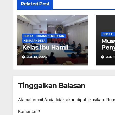
Related Post
BERITA
BERITA
BIDANG KESEHATAN
Mus
KEGIATAN DESA
Kelas Ibu Hamil
Pen
RKPD
JUL 10, 2026
JUN 2
Tinggalkan Balasan
Alamat email Anda tidak akan dipublikasikan.
Ruas
Komentar
*