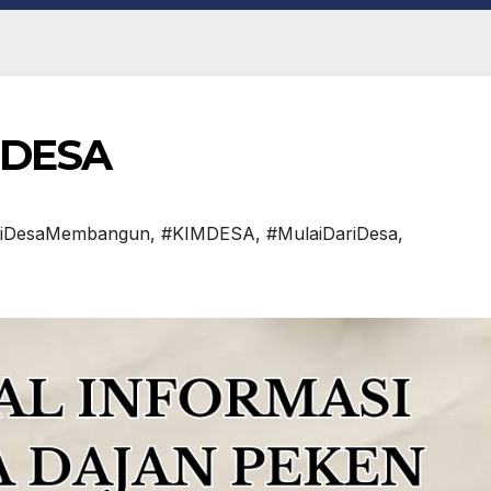
 DESA
riDesaMembangun
,
#KIMDESA
,
#MulaiDariDesa
,