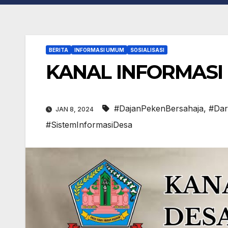
BERITA
INFORMASI UMUM
SOSIALISASI
KANAL INFORMASI
#DajanPekenBersahaja
,
#Da
JAN 8, 2024
#SistemInformasiDesa