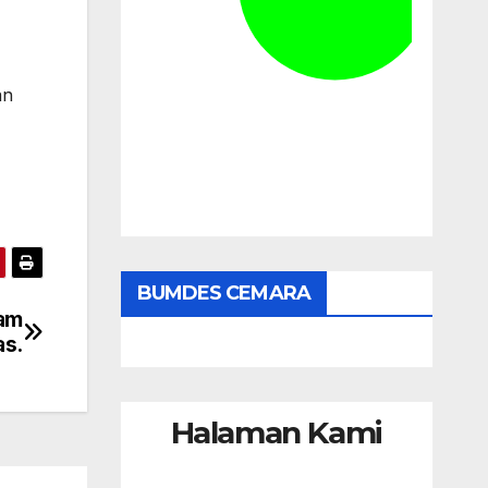
an
BUMDES CEMARA
ram
as.
Halaman Kami