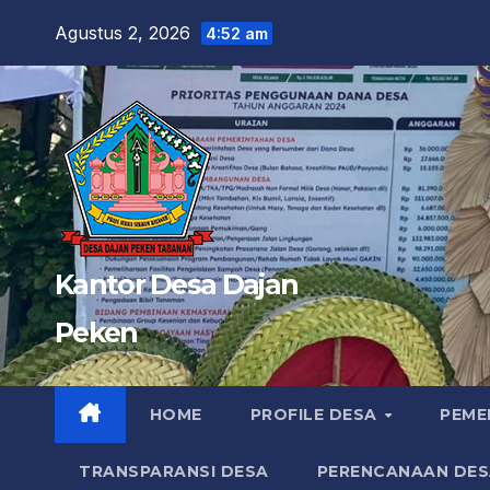
Skip
Agustus 2, 2026
4:52 am
to
content
Kantor Desa Dajan
Peken
HOME
PROFILE DESA
PEME
TRANSPARANSI DESA
PERENCANAAN DES