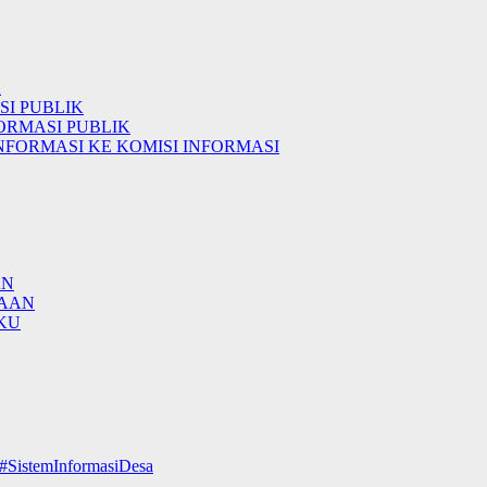
K
I PUBLIK
ORMASI PUBLIK
NFORMASI KE KOMISI INFORMASI
AN
AAN
KU
#SistemInformasiDesa