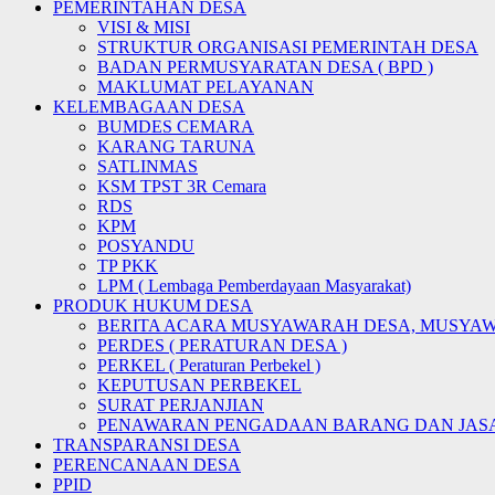
PEMERINTAHAN DESA
VISI & MISI
STRUKTUR ORGANISASI PEMERINTAH DESA
BADAN PERMUSYARATAN DESA ( BPD )
MAKLUMAT PELAYANAN
KELEMBAGAAN DESA
BUMDES CEMARA
KARANG TARUNA
SATLINMAS
KSM TPST 3R Cemara
RDS
KPM
POSYANDU
TP PKK
LPM ( Lembaga Pemberdayaan Masyarakat)
PRODUK HUKUM DESA
BERITA ACARA MUSYAWARAH DESA, MUSYA
PERDES ( PERATURAN DESA )
PERKEL ( Peraturan Perbekel )
KEPUTUSAN PERBEKEL
SURAT PERJANJIAN
PENAWARAN PENGADAAN BARANG DAN JAS
TRANSPARANSI DESA
PERENCANAAN DESA
PPID