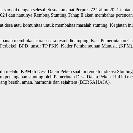
a sampai dengan selesai. Sesuai amanat
Perpres 72 Tahun 2021 tentan
 2024 dan nantinya Rembug Stunting Tahap II akan membahas perencan
at desa atau komunitas untuk membahas masalah stunting. Kegiatan in
banan membuka acara secara resmi didampingi Kasi Pemerintahan C
ari Perbekel, BPD, unsur TP PKK, Kader Pembangunan Manusia (KPM)
ndu melalui KPM di Desa Dajan Peken saat ini rendah indikasi Stunti
lam penanganan stunting oleh Pemerintah Desa Dajan Peken. Hal ini m
yang bersih, aman, harmonis dan sejahtera (BERSAHAJA).