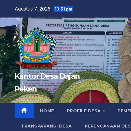
Skip
Agustus 7, 2026
10:51 pm
to
content
Kantor Desa Dajan
Peken
HOME
PROFILE DESA
PEME
TRANSPARANSI DESA
PERENCANAAN DES