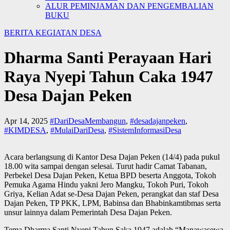
ALUR PEMINJAMAN DAN PENGEMBALIAN
BUKU
BERITA
KEGIATAN DESA
Dharma Santi Perayaan Hari
Raya Nyepi Tahun Caka 1947
Desa Dajan Peken
Apr 14, 2025
#DariDesaMembangun
,
#desadajanpeken
,
#KIMDESA
,
#MulaiDariDesa
,
#SistemInformasiDesa
Acara berlangsung di Kantor Desa Dajan Peken (14/4) pada pukul
18.00 wita sampai dengan selesai. Turut hadir Camat Tabanan,
Perbekel Desa Dajan Peken, Ketua BPD beserta Anggota, Tokoh
Pemuka Agama Hindu yakni Jero Mangku, Tokoh Puri, Tokoh
Griya, Kelian Adat se-Desa Dajan Peken, perangkat dan staf Desa
Dajan Peken, TP PKK, LPM, Babinsa dan Bhabinkamtibmas serta
unsur lainnya dalam Pemerintah Desa Dajan
Peken.
Tema Dharma Santi Nyepi Tahun Saka 1947 adalah “Manawasewa