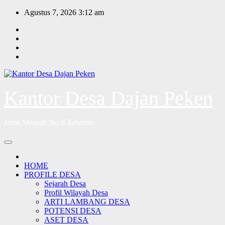
Skip
Agustus 7, 2026
3:12 am
to
content
Kantor Desa Dajan Peken
Jalan Merpati No.6 Tabanan
HOME
PROFILE DESA
Sejarah Desa
Profil Wilayah Desa
ARTI LAMBANG DESA
POTENSI DESA
ASET DESA