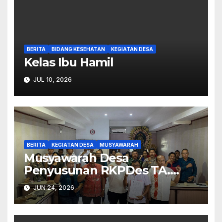
BERITA
BIDANG KESEHATAN
KEGIATAN DESA
Kelas Ibu Hamil
JUL 10, 2026
BERITA
KEGIATAN DESA
MUSYAWARAH
Musyawarah Desa
Penyusunan RKPDes TA.
2027.
JUN 24, 2026