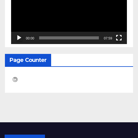
00:00
07:59
Page Counter