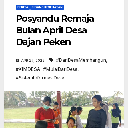
BERITA
BIDANG KESEHATAN
Posyandu Remaja
Bulan April Desa
Dajan Peken
#DariDesaMembangun
,
APR 27, 2025
#KIMDESA
,
#MulaiDariDesa
,
#SistemInformasiDesa