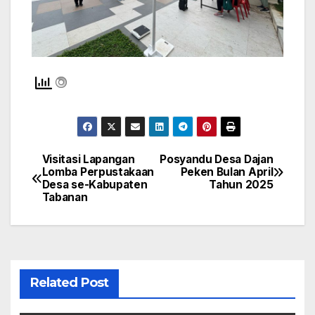
Visitasi Lapangan
Posyandu Desa Dajan
Navigasi
Lomba Perpustakaan
Peken Bulan April
Desa se-Kabupaten
Tahun 2025
pos
Tabanan
Related Post