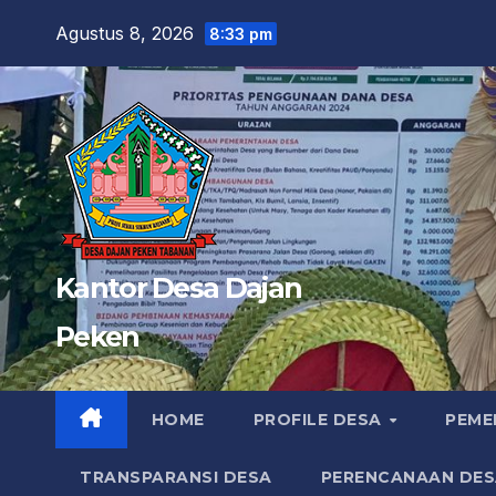
Skip
Agustus 8, 2026
8:33 pm
to
content
Kantor Desa Dajan
Peken
HOME
PROFILE DESA
PEME
TRANSPARANSI DESA
PERENCANAAN DES