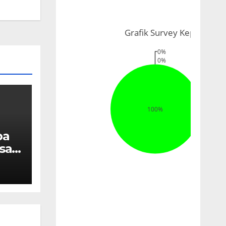
ba
sa