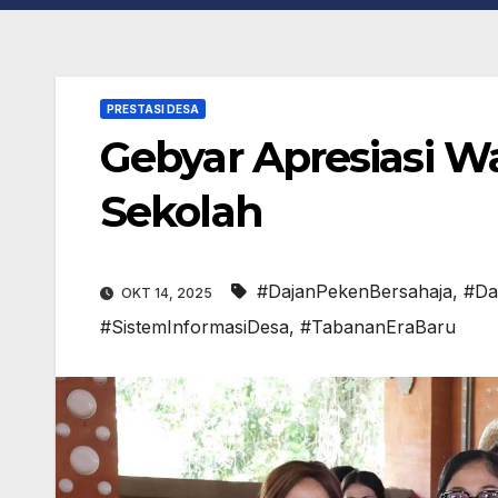
PRESTASI DESA
Gebyar Apresiasi Wa
Sekolah
#DajanPekenBersahaja
,
#Da
OKT 14, 2025
#SistemInformasiDesa
,
#TabananEraBaru