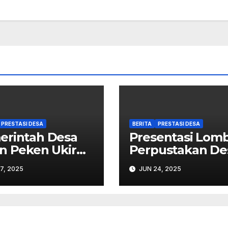
PRESTASI DESA
BERITA
PRESTASI DESA
erintah Desa
Presentasi Lom
n Peken Ukir
Perpustakan De
tasi
se-Kabupaten
7, 2025
JUN 24, 2025
Tabanan