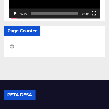
00:00
07:59
Page Counter
PETA DESA