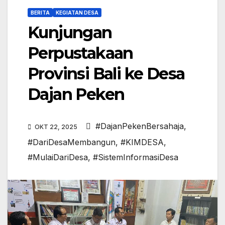
BERITA
KEGIATAN DESA
Kunjungan
Perpustakaan
Provinsi Bali ke Desa
Dajan Peken
#DajanPekenBersahaja
,
OKT 22, 2025
#DariDesaMembangun
,
#KIMDESA
,
#MulaiDariDesa
,
#SistemInformasiDesa