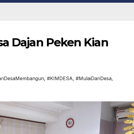
sa Dajan Peken Kian
ariDesaMembangun
,
#KIMDESA
,
#MulaiDariDesa
,