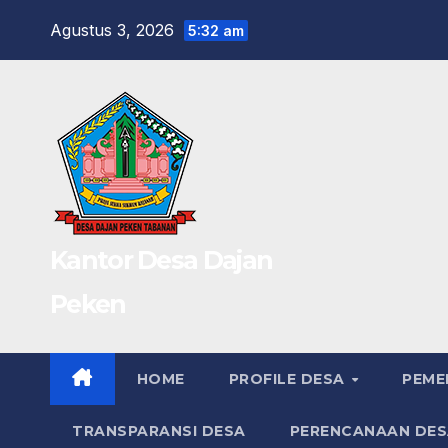
Skip
Agustus 3, 2026
5:32 am
to
content
Kantor Desa Dajan
Peken
HOME
PROFILE DESA
PEME
TRANSPARANSI DESA
PERENCANAAN DES