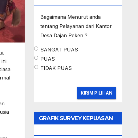
MASYARAKAT
Bagaimana Menurut anda
tentang Pelayanan dari Kantor
Desa Dajan Peken ?
SANGAT PUAS
i.
PUAS
ini
TIDAK PUAS
biasa
ormal
an
usia
GRAFIK SURVEY KEPUASAN
MASYARAKAT
esa