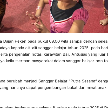
 Dajan Peken pada pukul 09.00 wita sampai dengan selesa
aya kepada alit-alit sanggar belajar tahun 2025, pada hari 
i, serta pengenalan notasi karawitan Bali. Antusias yang luar 
tnya keikutsertaan masyarakat dalam
sanggar belajar non f
na berubah menjadi Sanggar Belajar “Putra Sesana” deng
a yang nantinya dapat pengembangan bakat dan minat anak 
en akan berlangsung selama 8 bulan pada tahun 2025 di D