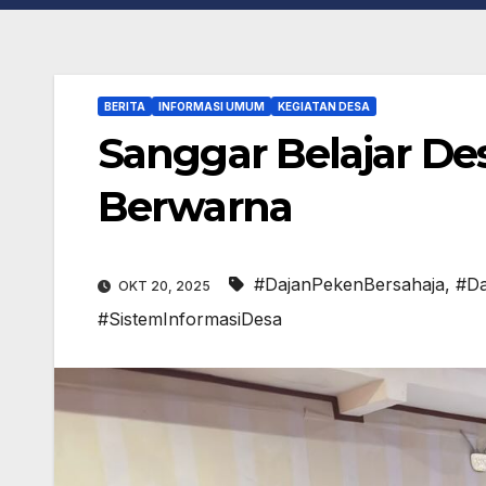
BERITA
INFORMASI UMUM
KEGIATAN DESA
Sanggar Belajar De
Berwarna
#DajanPekenBersahaja
,
#D
OKT 20, 2025
#SistemInformasiDesa