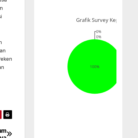
an
i
n
tan
Peken
an
lam
aya