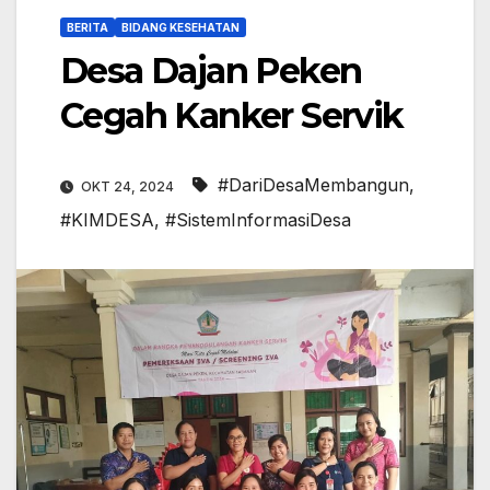
BERITA
BIDANG KESEHATAN
Desa Dajan Peken
Cegah Kanker Servik
#DariDesaMembangun
,
OKT 24, 2024
#KIMDESA
,
#SistemInformasiDesa