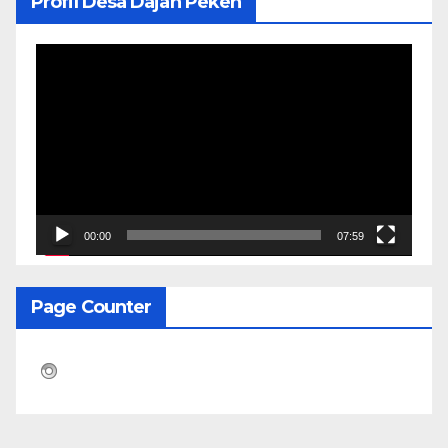
Profil Desa Dajan Peken
Pemutar
Video
00:00
07:59
Page Counter