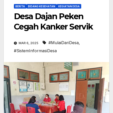
BERITA
BIDANG KESEHATAN
KEGIATAN DESA
Desa Dajan Peken
Cegah Kanker Servik
#MulaiDariDesa
,
MAR 6, 2025
#SistemInformasiDesa