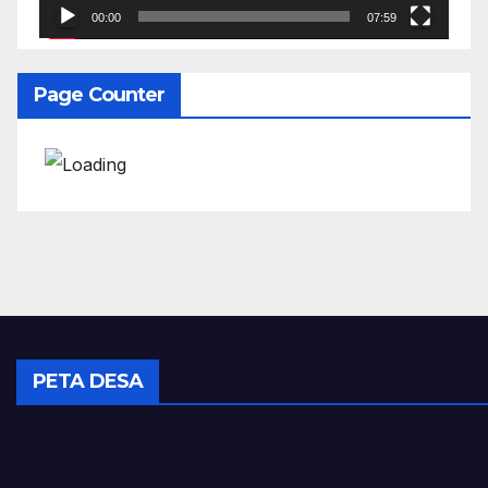
00:00
07:59
Page Counter
PETA DESA