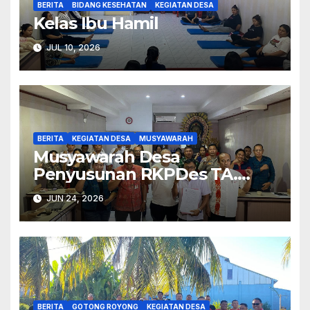
BERITA
BIDANG KESEHATAN
KEGIATAN DESA
Kelas Ibu Hamil
JUL 10, 2026
BERITA
KEGIATAN DESA
MUSYAWARAH
Musyawarah Desa
Penyusunan RKPDes TA.
2027.
JUN 24, 2026
BERITA
GOTONG ROYONG
KEGIATAN DESA