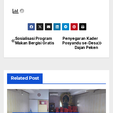
Sosialisasi Program
Penyegaran Kader
Navigasi
Makan Bergisi Gratis
Posyandu se-Desa
Dajan Peken
pos
Related Post