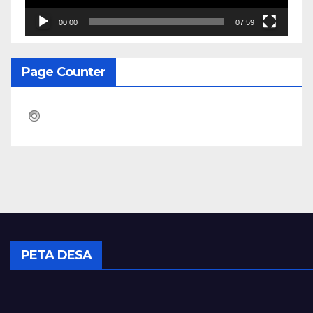
00:00
07:59
Page Counter
PETA DESA