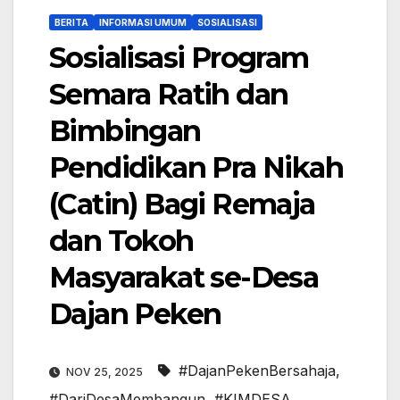
BERITA
INFORMASI UMUM
SOSIALISASI
Sosialisasi Program
Semara Ratih dan
Bimbingan
Pendidikan Pra Nikah
(Catin) Bagi Remaja
dan Tokoh
Masyarakat se-Desa
Dajan Peken
#DajanPekenBersahaja
,
NOV 25, 2025
#DariDesaMembangun
,
#KIMDESA
,