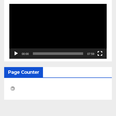
Pemutar
Video
00:00
07:59
Page Counter