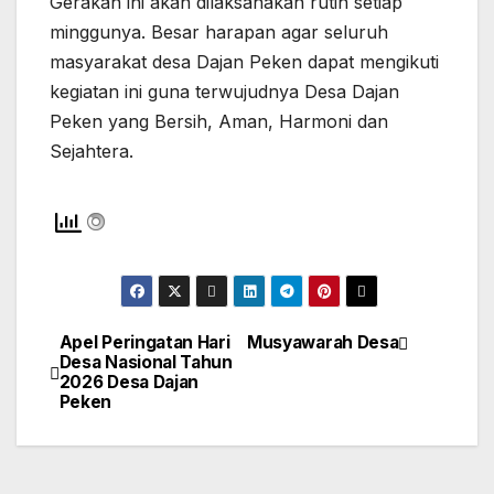
Gerakan ini akan dilaksanakan rutin setiap
minggunya. Besar harapan agar seluruh
masyarakat desa Dajan Peken dapat mengikuti
kegiatan ini guna terwujudnya Desa Dajan
Peken yang Bersih, Aman, Harmoni dan
Sejahtera.
Apel Peringatan Hari
Musyawarah Desa
Navigasi
Desa Nasional Tahun
2026 Desa Dajan
pos
Peken