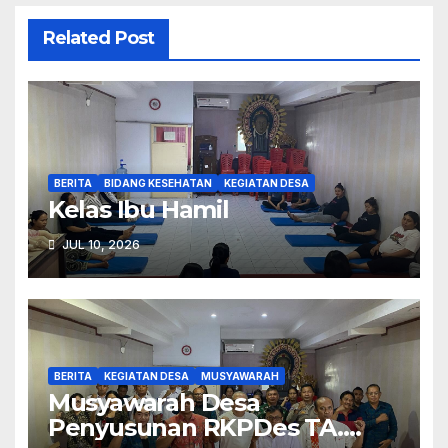
Related Post
BERITA
BIDANG KESEHATAN
KEGIATAN DESA
Kelas Ibu Hamil
JUL 10, 2026
BERITA
KEGIATAN DESA
MUSYAWARAH
Musyawarah Desa
Penyusunan RKPDes TA.